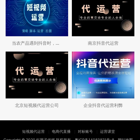
当农产品遇到抖音时，会产生什么样的火花？
南京抖音代运营
北京短视频代运营公司
企业抖音代运营利弊
短视频代运营
电商代直播
对标账号
运营课堂
Copyright © 2020 红匣子传媒 版权所有
粤ICP备14083821号-8
网站地图