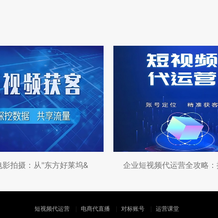
电影拍摄：从"东方好莱坞&
短视频代运营
电商代直播
对标账号
运营课堂