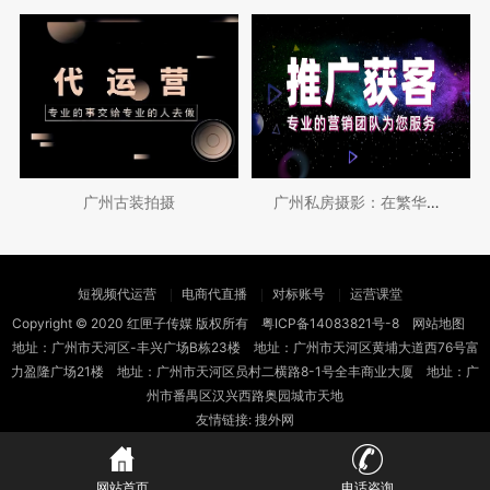
广州古装拍摄
广州私房摄影：在繁华都市中捕捉私密美学
短视频代运营
电商代直播
对标账号
运营课堂
Copyright © 2020 红匣子传媒 版权所有
粤ICP备14083821号-8
网站地图
地址：广州市天河区-丰兴广场B栋23楼 地址：广州市天河区黄埔大道西76号富
力盈隆广场21楼 地址：广州市天河区员村二横路8-1号全丰商业大厦 地址：广
州市番禺区汉兴西路奥园城市天地
友情链接:
搜外网
网站首页
电话咨询